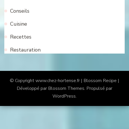
Conseils
Cuisine
Recettes
Restauration
© Copyright
www.chez-hortense.fr
|
Blossom Recipe |
Développé par
Blossom Themes
. Propulsé par
WordPress
.