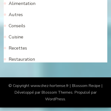
Alimentation
Autres
Conseils
Cuisine
Recettes
Restauration
© Copyright
www.chez-hortense.fr
|
Blossom Recipe |
Développé par
Blossom Themes
. Propulsé par
WordPress
.