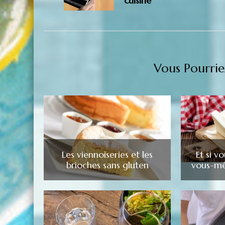
cuisine
Vous Pourrie
Les viennoiseries et les
Et si v
brioches sans gluten
vous-mê